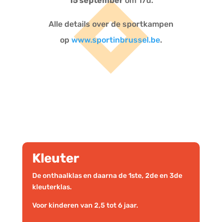
15 september
om 17u.
Alle details over de sportkampen
op
www.sportinbrussel.be
.
Kleuter
De onthaalklas en daarna de 1ste, 2de en 3de
kleuterklas.
Voor kinderen van 2,5 tot 6 jaar.