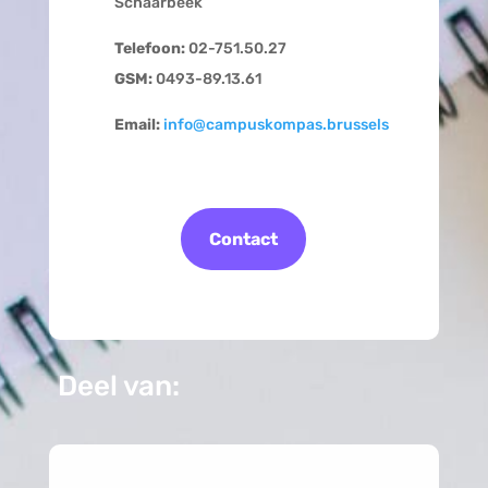
Schaarbeek
Telefoon:
02-751.50.27
GSM:
0493-89.13.61
Email:
info@campuskompas.brussels
Contact
Deel van: