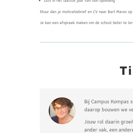
LIOs in het laatste jaar van hun opleiding
Stuur dan je motivatiebrief en CV naar Bart Maras o
Je kan een afspraak maken om de school beter te ler
T
Bij Campus Kompas st
daarop bouwen we ve
Jouw rol daarin groei
ander vak, een andere