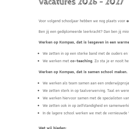
Vacatures 2026 - 2027
Voor volgend schooljaar hebben we nog plaats voor
e
Ben jij een gediplomeerde leerkracht? Dan ben jij mis
Werken op Kompas, dat is lesgeven in een war
We zetten in op een sterke band met de ouders en
We werken met
co-teaching
. Zo sta je er nooit 
Werken op Kompas, dat is samen school maken.
We werken als team samen aan een onderwijsproject
We zetten sterk in op taalverwerving. Taal en we
We werken hiervoor samen met de specialisten van
We zetten ook in op zelfstandigheid en samenwerki
In de lagere school werken we met de vernieuwde Wi
Wat wij bieden: