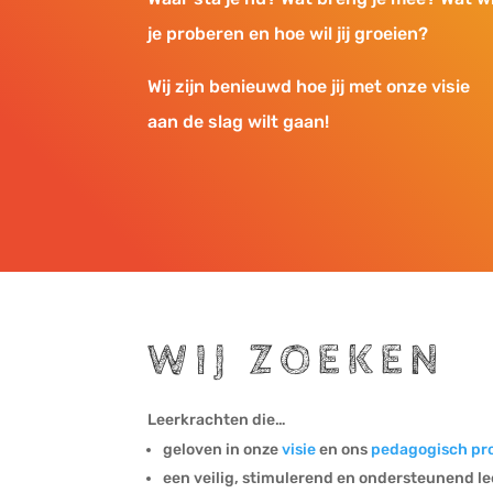
je proberen en hoe wil jij groeien?
Wij zijn benieuwd hoe jij met onze visie
aan de slag wilt gaan!
WIJ ZOEKEN
Leerkrachten die…
geloven in onze
visie
en ons
pedagogisch pro
een veilig, stimulerend en ondersteunend l