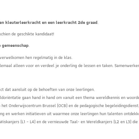
en kleuterleerkracht en een leerkracht 2de graad
.
schien de geschikte kandidaat!
me gemeenschap
.
 verwelkomen hen regelmatig in de klas.
helemaal alleen voor en verdeel je onderling de lessen en taken. Samenwerke
 dat aansluit op de behoeften van onze leerlingen.
reldoriëntatie gaan hand in hand om vanuit een thema wereldkennis en woord
 het Onderwijscentrum Brussel (OCB) en de pedagogische begeleidingsdienst
ng en werken initiatieven uit waarmee onze leerlingen hun talenten ontdekk
skanjers (L1 – L4) en de vernieuwde Taal- en Wereldkanjers (L2 en L3) die s