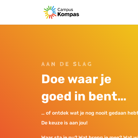
AAN DE SLAG
Doe waar je
goed in bent…
… of ontdek wat je nog nooit gedaan hebt
De keuze is aan jou!
Waar sta je nu? Wat breng je mee? Wat wi