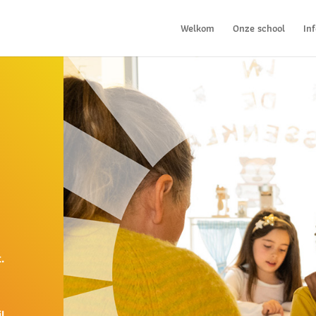
Welkom
Onze school
In
.
l