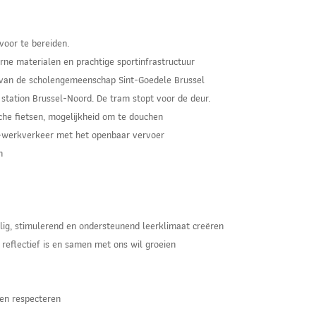
voor te bereiden.
ne materialen en prachtige sportinfrastructuur
 van de scholengemeenschap Sint-Goedele Brussel
tation Brussel-Noord. De tram stopt voor de deur.
che fietsen, mogelijkheid om te douchen
-werkverkeer met het openbaar vervoer
n
eilig, stimulerend en ondersteunend leerklimaat creëren
reflectief is en samen met ons wil groeien
ten respecteren