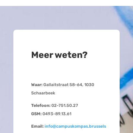
Meer weten?
Waar:
Gallaitstraat 58-64, 1030
Schaarbeek
Telefoon:
02-751.50.27
GSM:
0493-89.13.61
Email:
info@campuskompas.brussels